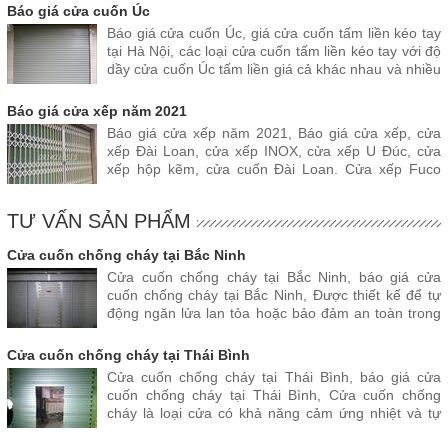
Báo giá cửa cuốn Úc
Báo giá cửa cuốn Úc, giá cửa cuốn tấm liền kéo tay
tại Hà Nội, các loại cửa cuốn tấm liền kéo tay với độ
dầy cửa cuốn Úc tấm liền giá cả khác nhau và nhiều
màu sắc đa dạng giá rẻ hàng đầu hiện nay
Báo giá cửa xếp năm 2021
Báo giá cửa xếp năm 2021, Báo giá cửa xếp, cửa
xếp Đài Loan, cửa xếp INOX, cửa xếp U Đúc, cửa
xếp hộp kẽm, cửa cuốn Đài Loan. Cửa xếp Fuco
ngày càng được nhiều khách hàng lựa chọn vì chất
lượng tốt
TƯ VẤN SẢN PHẨM
Cửa cuốn chống cháy tại Bắc Ninh
Cửa cuốn chống cháy tại Bắc Ninh, báo giá cửa
cuốn chống cháy tại Bắc Ninh, Được thiết kế để tự
động ngăn lửa lan tỏa hoặc bảo đảm an toàn trong
các khu vực có nguy cơ bị hỏa hoạn cao
Cửa cuốn chống cháy tại Thái Bình
Cửa cuốn chống cháy tại Thái Bình, báo giá cửa
cuốn chống cháy tại Thái Bình, Cửa cuốn chống
cháy là loại cửa có khả năng cảm ứng nhiệt và tự
động đóng lại để ngăn chặn đám cháy lan sang