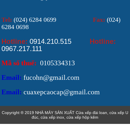
Tel:
(024) 6284 0699
Fax:
(024)
6284 0698
Hotline:
0914.210.515
Hotline:
0967.217.111
Mã số thuế:
0105334313
Email:
fucohn@gmail.com
Email:
cuaxepcaocap@gmail.com
Copyright ® 2019 NHÀ MÁY SẢN XUẤT Cửa xếp đài loan, cửa xếp U
đúc, cửa xếp inox, cửa xếp hộp kẽm